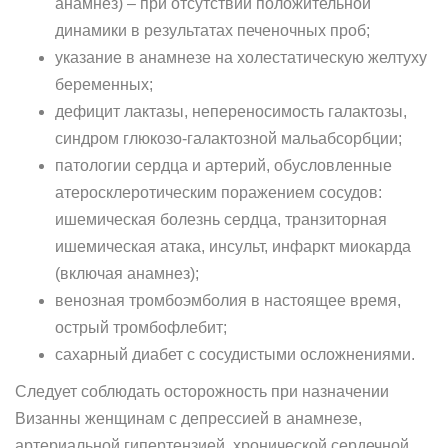
анамнез) – при отсутствии положительной
динамики в результатах печеночных проб;
указание в анамнезе на холестатическую желтуху
беременных;
дефицит лактазы, непереносимость галактозы,
синдром глюкозо-галактозной мальабсорбции;
патологии сердца и артерий, обусловленные
атеросклеротическим поражением сосудов:
ишемическая болезнь сердца, транзиторная
ишемическая атака, инсульт, инфаркт миокарда
(включая анамнез);
венозная тромбоэмболия в настоящее время,
острый тромбофлебит;
сахарный диабет с сосудистыми осложнениями.
Следует соблюдать осторожность при назначении
Визанны женщинам с депрессией в анамнезе,
артериальной гипертензией, хронической сердечной