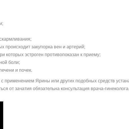
и;
вскармливания;
ых происходит закупорка вен и артерий;
ри которых эстроген противопоказан к приему;
ной боли;
ечени и почек.
с применением Ярины или других подобных средств устан
ся от зачатия обязательна консультация врача-гинеколога