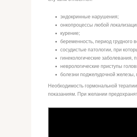
эндокринные нарушения;
онкопроцессы любой локализаци
курение;
беременность, период грудного 
сосудистые патологии, при котор
гинекологические заболевания, п
неврологические приступы голов
болезни поджелудочной железы, п
Необходимость гормональной терапии 
показаниям. При желании предохранять