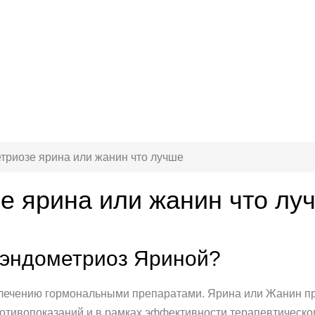
триозе ярина или жанин что лучше
е ярина или жанин что лу
 эндометриоз Яриной?
 лечению гормональными препаратами. Ярина или Жанин пр
отивопоказаний и в рамках эффективности терапевтическог