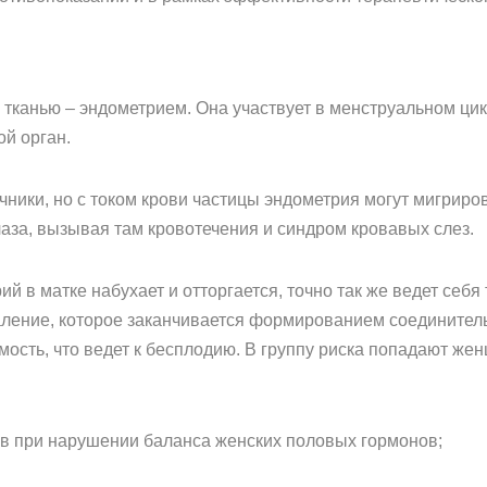
тканью – эндометрием. Она участвует в менструальном цик
ой орган.
чники, но с током крови частицы эндометрия могут мигриро
лаза, вызывая там кровотечения и синдром кровавых слез.
й в матке набухает и отторгается, точно так же ведет себя
аление, которое заканчивается формированием соединитель
ость, что ведет к бесплодию. В группу риска попадают же
в при нарушении баланса женских половых гормонов;