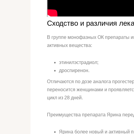
Сходство и различия лек
В группе монофазных ОК препараты и
активных вещества:
этинилэстрадиол;
дроспиренон.
Отличаются по дозе аналога прогестер
переносится женщинами и проявляется
цикл из 28 дней.
Преимущества препарата Ярина пере
Ярина более новый и активный п