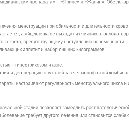
медицинским препаратам – «Ярине» и «Жанин». Обе лека
течения менструации при обильности и длительности крово
астается, а яйцеклетка не выходит из яичников, оплодотвор
о секрета, препятствующему наступлению беременности.
ливающих аппетит и набор лишних килограммов.
стью – гипертрихозом и акне.
рия и дегенерацию опухолей за счет монофазной комбина
параты настраивают регулярность менструального цикла и
начальной стадии позволяет замедлить рост патологическо
аболевание требует другого лечения или становится слабе