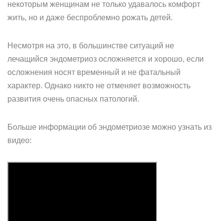
некоторым женщинам не только удавалось комфорт
жить, но и даже беспроблемно рожать детей.
Несмотря на это, в большинстве ситуаций не
лечащийся эндометриоз осложняется и хорошо, если
осложнения носят временный и не фатальный
характер. Однако никто не отменяет возможность
развития очень опасных патологий.
Больше информации об эндометриозе можно узнать из
видео: