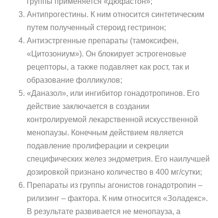
группы применяется «Дюфастон»;
Антипрогестины. К ним относится синтетическим
путем полученный стероид гестринон;
Антиэстргенные препараты (тамоксифен,
«Цитозониум»). Он блокирует эстрогеновые
рецепторы, а также подавляет как рост, так и
образование фолликулов;
«Даназол», или ингибитор гонадотропинов. Его
действие заключается в создании
контролируемой лекарственной искусственной
менопаузы. Конечным действием является
подавление пролиферации и секреции
специфических желез эндометрия. Его наилучшей
дозировкой признано количество в 400 мг/сутки;
Препараты из группы агонистов гонадотропин –
рилизинг – фактора. К ним относится «Золадекс».
В результате развивается не менопауза, а