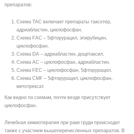
препаратов:
Схема ТАС включает препараты таксотер,
адриабластин, циклофосфан.
Схема FАС – 5фторурацил, эпирубицин,
циклофосфан.
Схема DА – адриабластин, доцетаксил.
Схема АС – циклофосфан, адриабластин.
Схема FЕС – циклофосфан, 5фторурацил.
Схема СМF – 5фторурацил, циклофосфан,
метотрексат.
Как видно по схемам, почти везде присутствует
циклофосфан.
Лечебная химиотерапия при раке груди происходит
также с участием вышеперечисленных препаратов. В