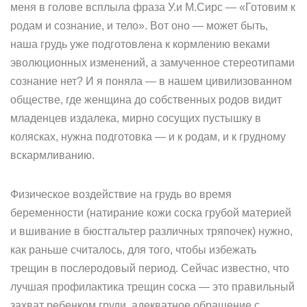
меня в голове всплыла фраза У.и М.Сирс — «Готовим к
родам и сознание, и тело». Вот оно — может быть,
наша грудь уже подготовлена к кормлению веками
эволюционных изменений, а замученное стереотипами
сознание нет? И я поняла — в нашем цивилизованном
обществе, где женщина до собственных родов видит
младенцев издалека, мирно сосущих пустышку в
колясках, нужна подготовка — и к родам, и к грудному
вскармливанию.
Физическое воздействие на грудь во время
беременности (натирание кожи соска грубой материей
и вшивание в бюстгальтер различных тряпочек) нужно,
как раньше считалось, для того, чтобы избежать
трещин в послеродовый период. Сейчас известно, что
лучшая профилактика трещин соска — это правильный
захват ребенком груди, адекватное обращение с