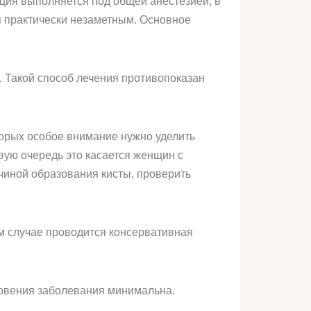
ция выполняется под общей анестезией, в
я практически незаметным. Основное
. Такой способ лечения противопоказан
торых особое внимание нужно уделить
вую очередь это касается женщин с
чиной образования кисты, проверить
ом случае проводится консервативная
новения заболевания минимальна.