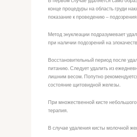
В первом случае удаляется само обра
конце процедуры на область груди на
показание к проведению – подозрения 
Метод энуклеации подразумевает удале
при наличии подозрений на злокачест
Восстановительный период после удал
питанию. Следует удалить из ежеднев
лишним весом. Попутно рекомендуется
состояние щитовидной железы.
При множественной кисте небольшого 
терапия.
В случае удаления кисты молочной же