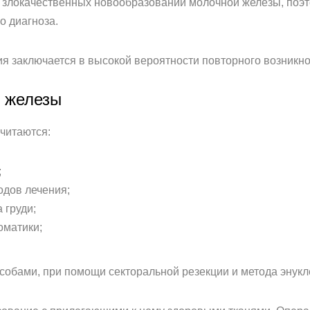
 злокачественных новообразований молочной железы, поэто
о диагноза.
ия заключается в высокой вероятности повторного возникн
й железы
считаются:
;
одов лечения;
 груди;
оматики;
собами, при помощи секторальной резекции и метода энукл