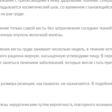
зование с прилегающими к нему здоровыми тканями. Опера
кладывается косметический шов, со временем становящийс
на рак груди.
ние только самой кисты без затрагивания соседних тканей
венную опухоль молочной железы.
ения кисты груди занимает несколько недель, в течение ко
ного рациона жирную, насыщенную углеводами пищу. В пер
 заняться лечением заболеваний, которые могли стать при
размера резекция, как правило, не назначается. В подобн
лезы хирургическим путем вероятность повторного возник