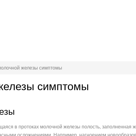
молочной железы симптомы
 железы симптомы
лезы
щаяся в протоках молочной железы полость, заполненная 
асными осложнениями. Например, нагноением новообразо