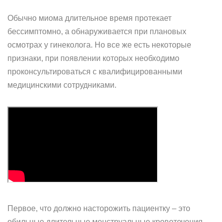
Обычно миома длительное время протекает
бессимптомно, а обнаруживается при плановых
осмотрах у гинеколога. Но все же есть некоторые
признаки, при появлении которых необходимо
проконсультироваться с квалифицированными
медицинскими сотрудниками.
Первое, что должно насторожить пациентку – это
обильные длительные менструальные кровотечения,