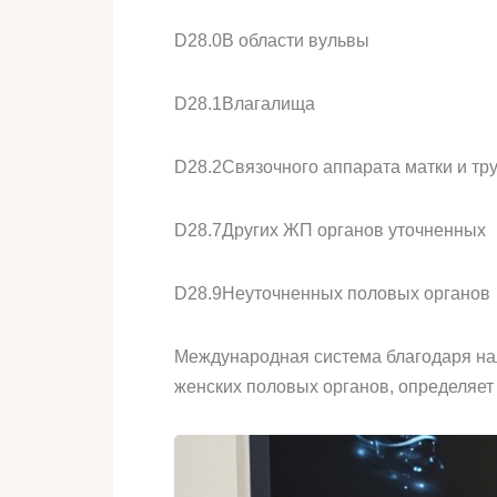
D28.0
В области вульвы
D28.1
Влагалища
D28.2
Связочного аппарата матки и тр
D28.7
Других ЖП органов уточненных
D28.9
Неуточненных половых органов
Международная система благодаря нал
женских половых органов, определяет