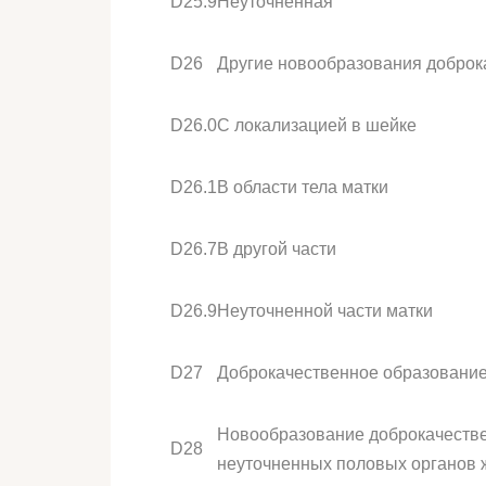
D25.9
Неуточненная
D26
Другие новообразования доброк
D26.0
С локализацией в шейке
D26.1
В области тела матки
D26.7
В другой части
D26.9
Неуточненной части матки
D27
Доброкачественное образование
Новообразование доброкачестве
D28
неуточненных половых органов