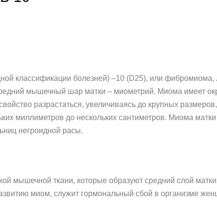
ной классификации болезней) –10 (D25), или фибромиома,
редний мышечный шар матки – миометрий. Миома имеет окр
свойство разрастаться, увеличиваясь до крупных размеров
ьких миллиметров до нескольких сантиметров. Миома матк
льниц негроидной расы.
адкой мышечной ткани, которые образуют средний слой мат
развитию миом, служит гормональный сбой в организме женщ