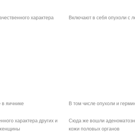
ачественного характера
Включают в себя опухоли с л
 в яичнике
В том числе опухоли и герм
нного характера других и
Сюда же вошли аденоматозн
 женщины
кожи половых органов