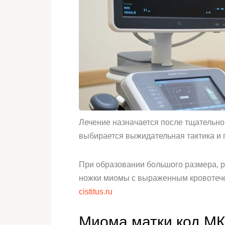
Лечение назначается после тщательно
выбирается выжидательная тактика и 
При образовании большого размера, р
ножки миомы с выраженным кровотече
cistitus.ru
Миома матки код МК