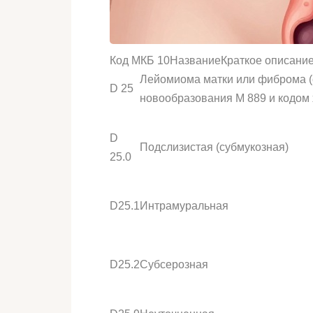
Код МКБ 10НазваниеКраткое описание
Лейомиома матки или фиброма (
D 25
новообразования М 889 и кодом 
D
Подслизистая (субмукозная)
25.0
D25.1
Интрамуральная
D25.2
Субсерозная