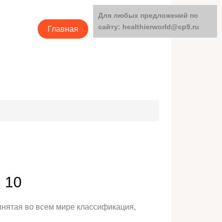
Для любых предложений по
сайту: healthierworld@cp9.ru
Главная
Категории
 10
нятая во всем мире классификация,