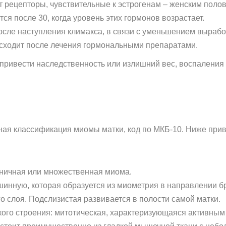
 рецепторы, чувствительные к эстрогенам – женским поло
я после 30, когда уровень этих гормонов возрастает.
осле наступления климакса, в связи с уменьшением вырабо
сходит после лечения гормональными препаратами.
ривести наследственность или излишний вес, воспаления 
ая классификация миомы матки, код по МКБ-10. Ниже при
диничная или множественная миома.
шинную, которая образуется из миометрия в направлении 
 слоя. Подслизистая развивается в полости самой матки.
ого строения: митотическая, характеризующаяся активны