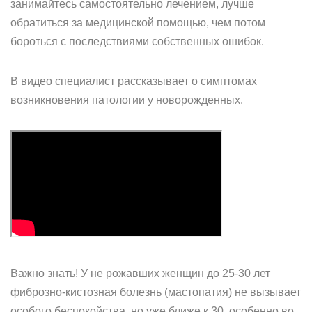
занимайтесь самостоятельно лечением, лучше
обратиться за медицинской помощью, чем потом
бороться с последствиями собственных ошибок.
В видео специалист рассказывает о симптомах
возникновения патологии у новорожденных.
Важно знать! У не рожавших женщин до 25-30 лет
фиброзно-кистозная болезнь (мастопатия) не вызывает
особого беспокойства, но уже ближе к 30, особенно во