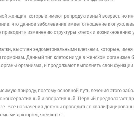
ой женщин, которые имеют репродуктивный возраст, но ин
ение, что данное заболевание имеет отношение к опухолев
не приводит к изменению структуры клеток и возникновению 
матки, выстлан эндометриальными клетками, которые, име
гормонам. Данный тип клеток нигде в женском организме б
е органы организма, и продолжают выполнять свои функции
симую природу, поэтому основной путь лечения этого заб
я: консервативный и оперативный. Первый предполагает п
озе. Все назначения должны проводиться квалифицирован
емыми доктором, являются: