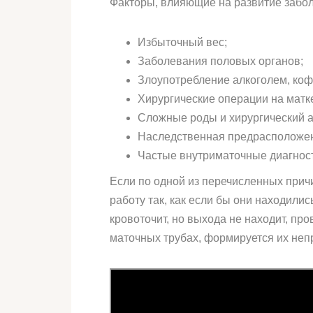
Факторы, влияющие на развитие забо
Избыточный вес;
Заболевания половых органов;
Злоупотребление алкоголем, коф
Хирургические операции на матк
Сложные роды и хирургический а
Наследственная предрасположен
Частые внутриматочные диагнос
Если по одной из перечисленных причи
работу так, как если бы они находилис
кровоточит, но выхода не находит, п
маточных трубах, формируется их непр