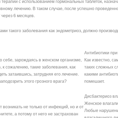
 терапии с использованием гормональных таблеток, назна
ивному лечению. В таком случае, после успешно проведенн
через 6 месяцев.
ми такого заболевания как эндометриоз, должно производ
Антибиотики при
о себе, зарождаясь в женском организме,
Как известно, са
, к сожалению, такие заболевания, как
таких сложных сл
деть затаившись, затрудняя его лечение.
какими антибиоти
аподозрить этого грозного врага?
помешает.
Дисбактериоз вл
Женское влагали
возникать не только от инфекций, но и от
Любые нарушения
тете, а потому от него не застрахован
влагалищного дис