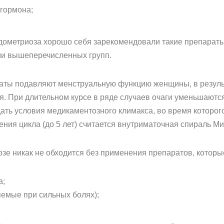
 гормона;
дометриоза хорошо себя зарекомендовали такие препараты
ми вышеперечисленных групп.
аты подавляют менструальную функцию женщины, в результ
. При длительном курсе в ряде случаев очаги уменьшаются
ать условия медикаментозного климакса, во время которог
ния цикла (до 5 лет) считается внутриматочная спираль Ми
зе никак не обходится без применения препаратов, которы
а;
яемые при сильных болях);