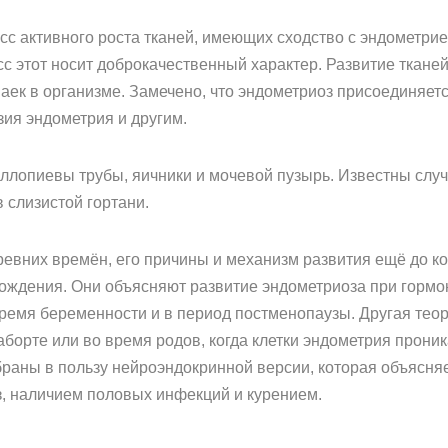
сс активного роста тканей, имеющих сходство с эндометри
сс этот носит доброкачественный характер. Развитие ткане
ек в организме. Замечено, что эндометриоз присоединяет
зия эндометрия и другим.
лопиевы трубы, яичники и мочевой пузырь. Известны случ
 слизистой гортани.
древних времён, его причины и механизм развития ещё до к
хождения. Они объясняют развитие эндометриоза при горм
время беременности и в период постменопаузы. Другая тео
аборте или во время родов, когда клетки эндометрия прон
браны в пользу нейроэндокринной версии, которая объясняе
, наличием половых инфекций и курением.