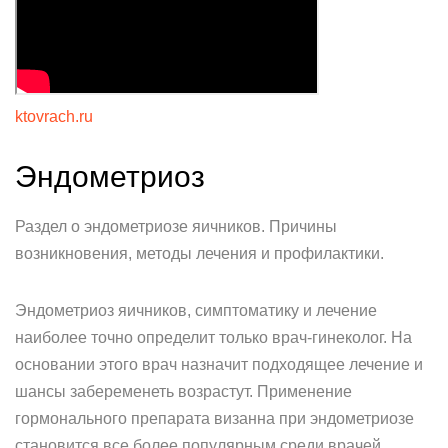
ktovrach.ru
Эндометриоз
Раздел о эндометриозе яичников. Причины
возникновения, методы лечения и профилактики.
Эндометриоз яичников, симптоматику и лечение
наиболее точно определит только врач-гинеколог. На
основании этого врач назначит подходящее лечение и
шансы забеременеть возрастут. Применение
гормонального препарата визанна при эндометриозе
становится все более популярным среди врачей.