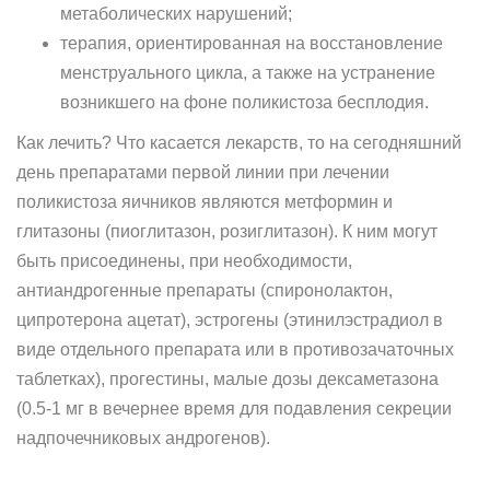
метаболических нарушений;
терапия, ориентированная на восстановление
менструального цикла, а также на устранение
возникшего на фоне поликистоза бесплодия.
Как лечить? Что касается лекарств, то на сегодняшний
день препаратами первой линии при лечении
поликистоза яичников являются метформин и
глитазоны (пиоглитазон, розиглитазон). К ним могут
быть присоединены, при необходимости,
антиандрогенные препараты (спиронолактон,
ципротерона ацетат), эстрогены (этинилэстрадиол в
виде отдельного препарата или в противозачаточных
таблетках), прогестины, малые дозы дексаметазона
(0.5-1 мг в вечернее время для подавления секреции
надпочечниковых андрогенов).