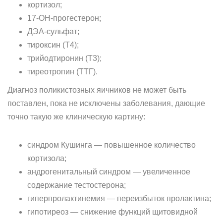
кортизол;
17-ОН-прогестерон;
ДЭА-сульфат;
тироксин (Т4);
трийодтиронин (Т3);
тиреотропин (ТТГ).
Диагноз поликистозных яичников не может быть
поставлен, пока не исключены заболевания, дающие
точно такую же клиническую картину:
синдром Кушинга — повышенное количество
кортизола;
андрогенитальный синдром — увеличенное
содержание тестостерона;
гиперпролактинемия — переизбыток пролактина;
гипотиреоз — снижение функций щитовидной