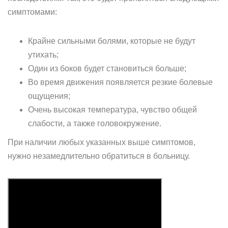
симптомами:
Крайне сильными болями, которые не будут
утихать;
Один из боков будет становиться больше;
Во время движения появляется резкие болевые
ощущения;
Очень высокая температура, чувство общей
слабости, а также головокружение.
При наличии любых указанных выше симптомов,
нужно незамедлительно обратиться в больницу.