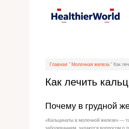
Главная
"
Молочная железа
"
Как ле
Как лечить каль
Почему в грудной ж
«Кальцинаты в молочной железе» — та
заболеванием, задаются вопросом о том