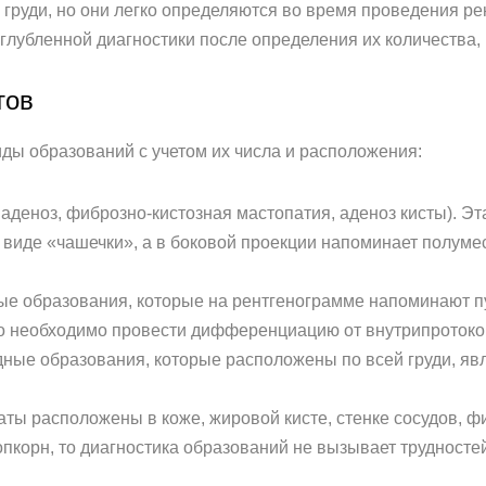
руди, но они легко определяются во время проведения ре
лубленной диагностики после определения их количества,
тов
ы образований с учетом их числа и расположения:
деноз, фиброзно-кистозная мастопатия, аденоз кисты). Эт
 виде «чашечки», а в боковой проекции напоминает полуме
 образования, которые на рентгенограмме напоминают пу
 то необходимо провести дифференциацию от внутрипротоко
ные образования, которые расположены по всей груди, яв
аты расположены в коже, жировой кисте, стенке сосудов, 
пкорн, то диагностика образований не вызывает труднос