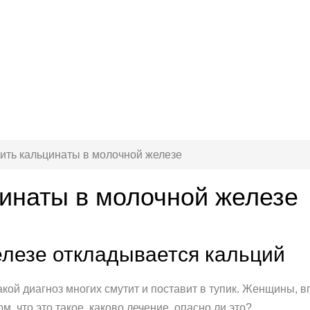
чить кальцинаты в молочной железе
цинаты в молочной железе
елезе откладывается кальций
кой диагноз многих смутит и поставит в тупик. Женщины, 
, что это такое, каково лечение, опасно ли это?