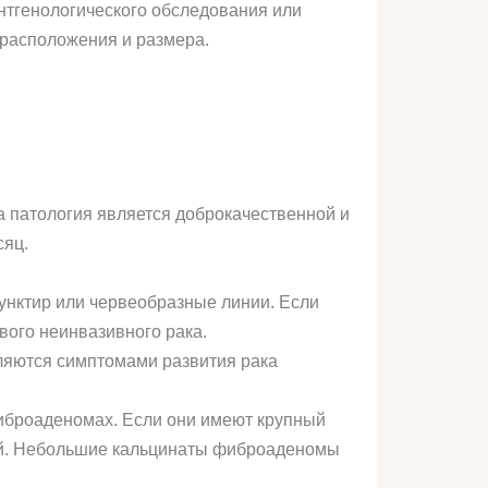
нтгенологического обследования или
 расположения и размера.
а патология является доброкачественной и
сяц.
нктир или червеобразные линии. Если
вого неинвазивного рака.
ляются симптомами развития рака
фиброаденомах. Если они имеют крупный
тей. Небольшие кальцинаты фиброаденомы