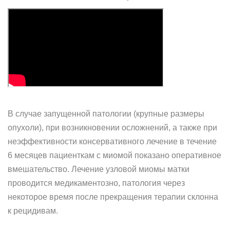
В случае запущенной патологии (крупные размеры
опухоли), при возникновении осложнений, а также при
неэффективности консервативного лечение в течение
6 месяцев пациенткам с миомой показано оперативное
вмешательство. Лечение узловой миомы матки
проводится медикаментозно, патология через
некоторое время после прекращения терапии склонна
к рецидивам.