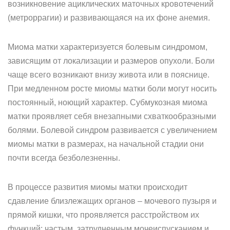
возникновение ациклических маточных кровотечений
(метроррагии) и развивающаяся на их фоне анемия.
Миома матки характеризуется болевым синдромом,
зависящим от локализации и размеров опухоли. Боли
чаще всего возникают внизу живота или в пояснице.
При медленном росте миомы матки боли могут носить
постоянный, ноющий характер. Субмукозная миома
матки проявляет себя внезапными схваткообразными
болями. Болевой синдром развивается с увеличением
миомы матки в размерах, на начальной стадии они
почти всегда безболезненны.
В процессе развития миомы матки происходит
сдавление близлежащих органов – мочевого пузыря и
прямой кишки, что проявляется расстройством их
функций: частым, затрудненным мочеиспусканием и