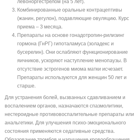
левоноргестрелом (на 5 лет).
Комбинированные оральные контрацептивы
(жанин, регулон), подавляющие овуляцию. Курс
приема – 3 месяца.
Препараты на основе гонадотропин-рилизинг
гормона (ГнРГ) гипоталамуса (золадекс и
бусерелин). Они ослабляют функционирование
яичников, ускоряют наступление менопаузы. В
отсутствие эстрогенов миома матки исчезает.
Препараты используются для женщин 50 лет и
старше.
Для устранения болей, вызванных сдавливанием и
воспалением органов, назначаются спазмолитики,
нестероидные противовоспалительные препараты или
анальгетики. Для улучшения психо-эмоционального
состояния применяются седативные средства.
Образование тромбов и нарушение кровообращения