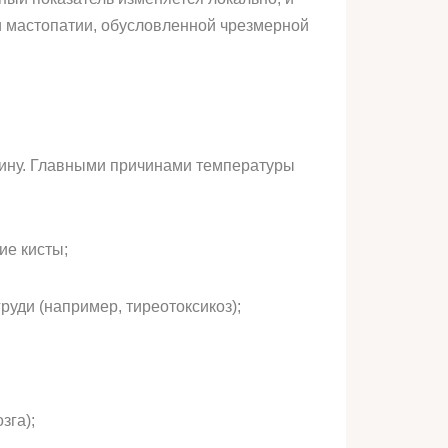
и мастопатии, обусловленной чрезмерной
щину. Главными причинами температуры
ие кисты;
уди (например, тиреотоксикоз);
зга);