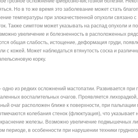
мое грозное осложнение фиброзно-кистозной болезни. Неко
ться. Но в то же время это заболевание может стать благ
ышение температуры при злокачественной опухоли связано 
к. Также симптом может указывать на распад опухоли и по
возможно увеличение и болезненность в расположенных ря
ются общая слабость, истощение, деформация груди, появ
ли с кожей. Может наблюдаться втянутость соска и различн
пельсиновую корку.
 одно из редких осложнений мастопатии. Развивается при 
даленных воспалительных очагов. Проявляется лихорадкой,
ный очаг расположен ближе к поверхности, при пальпации
отмечаются колебания стенок (флюктуация), что указывает 
окраснение железы. Возможно увеличение подмышечных лим
ом периоде, в особенности при нарушении техники грудног