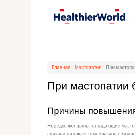
Главная
"
Мастопатия
"
При мастопа
При мастопатии 
Причины повышения
Нередко женщины, страдающие мастоп
связана ли как-то температура при ма