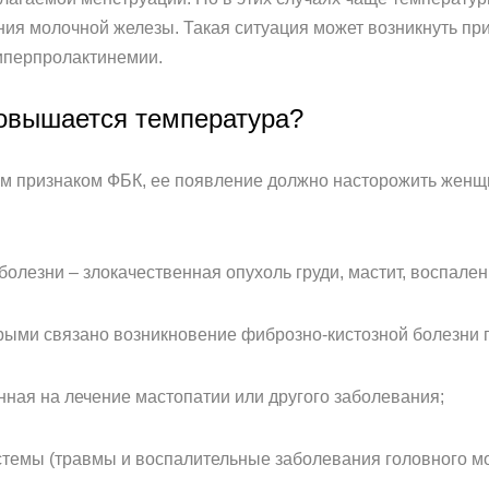
ния молочной железы. Такая ситуация может возникнуть пр
гиперпролактинемии.
овышается температура?
ным признаком ФБК, ее появление должно насторожить жен
езни – злокачественная опухоль груди, мастит, воспален
и связано возникновение фиброзно-кистозной болезни гр
ая на лечение мастопатии или другого заболевания;
емы (травмы и воспалительные заболевания головного мо