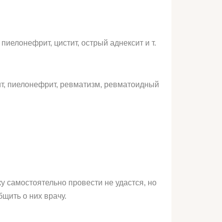
иелонефрит, цистит, острый аднексит и т.
т, пиелонефрит, ревматизм, ревматоидный
у самостоятельно провести не удастся, но
бщить о них врачу.