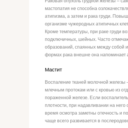
Раковая опухоль грудной железы – са
мастопатия не способна озлокачествля
атипизма, а затем и рака груди. Пов
организме чужеродных атипичных клето
Кроме температуры, при раке груди 
подключичных, шейных. Часто отмеча
образований, спаянных между собой и
формах рака внешне она напоминает а
Мастит
Воспаление тканей молочной железы –
млечным протокам или с кровью из от
пораженной железе. Если воспалитель
плотности, при надавливании на него 
время осмотра заметны отечность и п
чаще всего развивается в послеродов