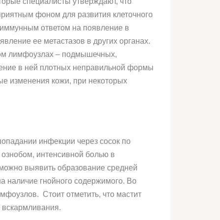
торые специалисты утверждают, что
оприятным фоном для развития клеточного
с иммунным ответом на появление в
явление ее метастазов в других органах.
дом лимфоузлах – подмышечных,
ление в ней плотных неправильной формы
ые изменения кожи, при некоторых
попадании инфекции через сосок по
 ознобом, интенсивной болью в
 можно выявить образование средней
на наличие гнойного содержимого. Во
фоузлов. Стоит отметить, что мастит
о вскармливания.