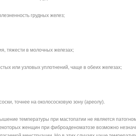
езненность грудных желез;
, тяжести в молочных железах;
ых или узловых уплотнений, чаще в обеих железах;
ки, точнее на околососковую зону (ареолу).
овышение температуры при мастопатии не является патогн
 некоторых женщин при фиброаденоматозе возможно незна
лагаемой менструации. Но в этих случаях чаще температур