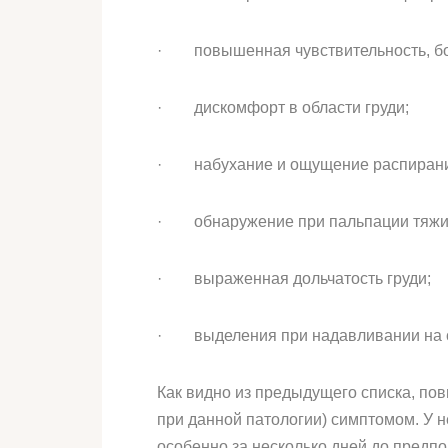
· повышенная чувствительность, бол
· дискомфорт в области груди;
· набухание и ощущение распирания
· обнаружение при пальпации тяжист
· выраженная дольчатость груди;
· выделения при надавливании на сос
Как видно из предыдущего списка, п
при данной патологии) симптомом. У
особенно за несколько дней до предпо