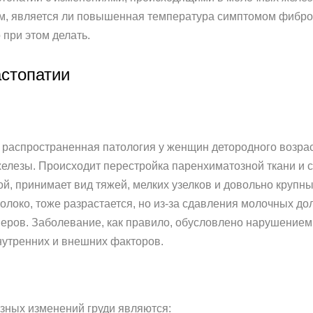
, является ли повышенная температура симптомом фиброзн
 при этом делать.
астопатии
– распространенная патология у женщин детородного возр
железы. Происходит перестройка паренхиматозной ткани и 
ой, принимает вид тяжей, мелких узелков и довольно крупн
олоко, тоже разрастается, но из-за сдавления молочных д
еров. Заболевание, как правило, обусловлено нарушением
нутренних и внешних факторов.
зных изменений груди являются: