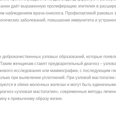
вании даёт выраженную пролиферацию эпителия в расширен
ким наблюдением врача-онколога. Профилактикой раковых 
логических заболеваний, повышение иммунитета и устране
е доброкачественных узловых образований, которые появл
Таким женщинам ставят предварительный диагноз – узлова
укового исследования или маммографии, с последующим г
т только при выявлении уплотнений. При узловой мастопати
азуются в обеих молочных железах и могут быть единичным
 диагноз «узловая мастопатия», современные методы лечен
ину к привычному образу жизни.