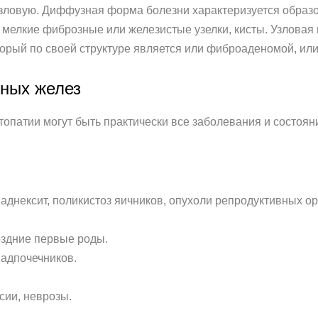
ловую. Диффузная форма болезни характеризуется образо
ь мелкие фиброзные или железистые узелки, кисты. Узлов
оторый по своей структуре является или фиброаденомой, или
чных желез
патии могут быть практически все заболевания и состоян
аднексит, поликистоз яичников, опухоли репродуктивных ор
оздние первые роды.
адпочечников.
сии, неврозы.