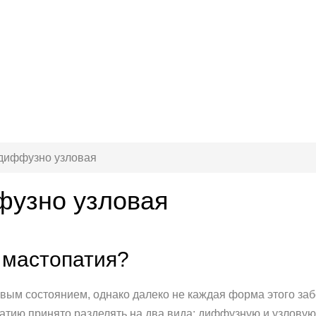
диффузно узловая
фузно узловая
 мастопатия?
вым состоянием, однако далеко не каждая форма этого за
атию принято разделять на два вида: диффузную и узловую