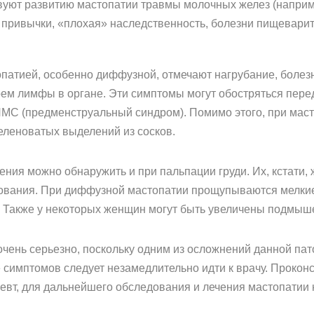
твуют развитию мастопатии травмы молочных желез (напри
 привычки, «плохая» наследственность, болезни пищевари
атией, особенно диффузной, отмечают нагрубание, болезне
тоем лимфы в органе. Эти симптомы могут обостряться пер
МС (предменструальный синдром). Помимо этого, при маст
еленоватых выделений из сосков.
ния можно обнаружить и при пальпации груди. Их, кстати,
ования. При диффузной мастопатии прощупываются мелкие
. Также у некоторых женщин могут быть увеличены подмыш
чень серьезно, поскольку одним из осложнений данной пато
симптомов следует незамедлительно идти к врачу. Проконс
певт, для дальнейшего обследования и лечения мастопатии