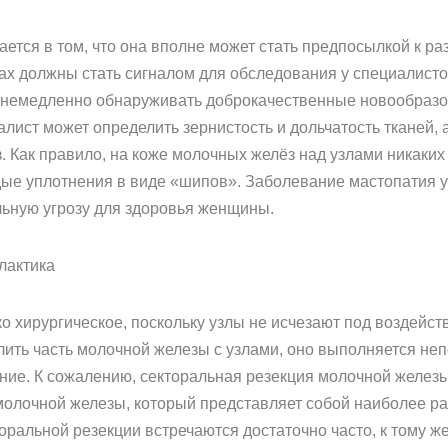
ется в том, что она вполне может стать предпосылкой к ра
х должны стать сигналом для обследования у специалист
 немедленно обнаруживать доброкачественные новообразо
ист может определить зернистость и дольчатость тканей, 
. Как правило, на коже молочных желёз над узлами никаких
ые уплотнения в виде «шипов». Заболевание мастопатия у
ьную угрозу для здоровья женщины.
лактика
о хирургическое, поскольку узлы не исчезают под воздейст
ить часть молочной железы с узлами, оно выполняется неп
ие. К сожалению, секторальная резекция молочной железы 
молочной железы, который представляет собой наиболее р
ральной резекции встречаются достаточно часто, к тому ж