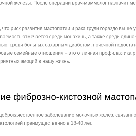
лочной железы. После операции врач-маммолог назначит м
что риск развития мастопатии и рака груди гораздо выше у
еваемость отмечается среди монахинь, а также среди один
тью, среди больных сахарным диабетом, почечной недостат
ровые семейные отношения – это отличная профилактика р
приятных эмоций в нашу жизнь.
ние фиброзно-кистозной мастоп
 доброкачественное заболевание молочных желез, связанн
тологией преимущественно в 18-40 лет.