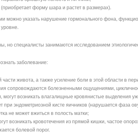
(приобретает форму шара и растет в размерах).
 можно указать нарушение гормонального фона, функцио
 уровне.
ы, но специалисты занимаются исследованием этиологичес
познать заболевание:
асти живота, а также усиление боли в этой области в пер
ния сопровождаются болезненными ощущениями, цикличнос
и, могут возникать влагалищные кровянистые выделения уже
ет при эндометриозной кисте яичников (нарушается фаза ов
тка не может вжиться в полость матки;
гут возникать кровотечения из прямой кишки, частое опор
жается болевой порог.