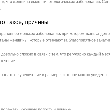
тем, что женщина имеет гинекологические заболевания. Се
.
то такое, причины
траненное женское заболевание, при котором ткань эндоме
аны женщины, которые отвечают за благоприятное зачатие
 довольно сложно в связи с тем, что регулярно каждый ме
течение.
азывать ее увеличение в размере, которое можно увидеть 
 поражать брюшную полость и яичники;