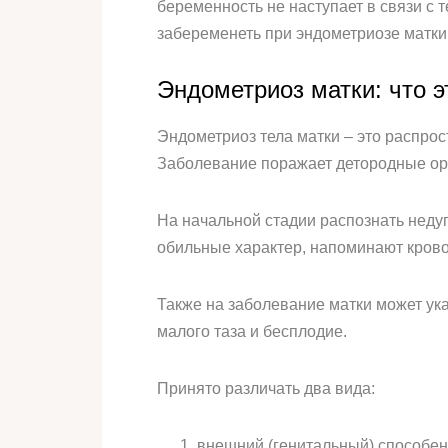
беременность не наступает в связи с 
забеременеть при эндометриозе матки
Эндометриоз матки: что э
Эндометриоз тела матки – это распрос
Заболевание поражает детородные орг
На начальной стадии распознать недуг
обильные характер, напоминают крово
Также на заболевание матки может ук
малого таза и бесплодие.
Принято различать два вида:
внешний (генитальный) способен