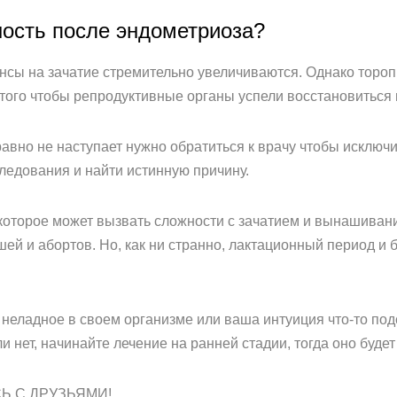
ость после эндометриоза?
нсы на зачатие стремительно увеличиваются. Однако торопи
для того чтобы репродуктивные органы успели восстановитьс
равно не наступает нужно обратиться к врачу чтобы исключ
едования и найти истинную причину.
которое может вызвать сложности с зачатием и вынашивани
ей и абортов. Но, как ни странно, лактационный период и
неладное в своем организме или ваша интуиция что-то подс
сли нет, начинайте лечение на ранней стадии, тогда оно буд
Ь С ДРУЗЬЯМИ!