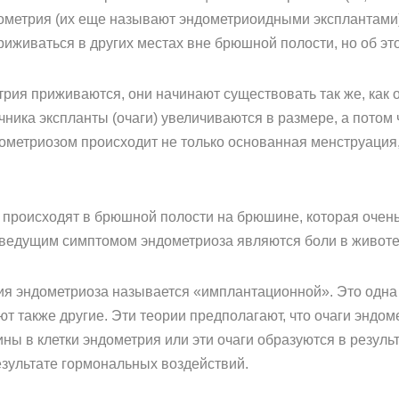
ометрия (их еще называют эндометриоидными эксплантами) 
приживаться в других местах вне брюшной полости, но об эт
трия приживаются, они начинают существовать так же, как о
чника экспланты (очаги) увеличиваются в размере, а потом 
дометриозом происходит не только основанная менструаци
 происходят в брюшной полости на брюшине, которая очень
 ведущим симптомом эндометриоза являются боли в животе
я эндометриоза называется «имплантационной». Это одна
т также другие. Эти теории предполагают, что очаги эндом
ны в клетки эндометрия или эти очаги образуются в резуль
зультате гормональных воздействий.