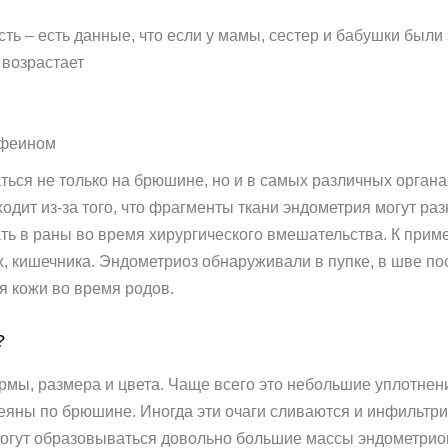
ь – есть данные, что если у мамы, сестер и бабушки были 
 возрастает
офеином
ься не только на брюшине, но и в самых различных органах
сходит из-за того, что фрагменты ткани эндометрия могут р
ть в раны во время хирургического вмешательства. К приме
х, кишечника. Эндометриоз обнаруживали в пупке, в шве пос
я кожи во время родов.
?
ы, размера и цвета. Чаще всего это небольшие уплотнения
сеяны по брюшине. Иногда эти очаги сливаются и инфильтри
 могут образовываться довольно большие массы эндометрио