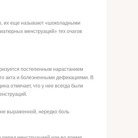
ты, их еще называют «шоколадными
ниатюрных менструаций» тех очагов
ризуется постепенным нарастанием
го акта и болезненными дефекациями. В
на отмечает, что у нее всегда были
енструаций.
йне выраженной, нередко боль
 перед менструацией или во время