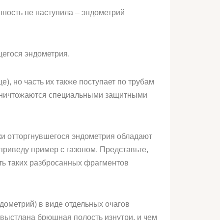
нность не наступила – эндометрий
щегося эндометрия.
), но часть их также поступает по трубам
 уничтожаются специальными защитными
ки отторгнувшегося эндометрия обладают
приведу пример с газоном. Представьте,
сть таких разбросанных фрагментов
ндометрий) в виде отдельных очагов
м выстлана брюшная полость изнутри, и чем