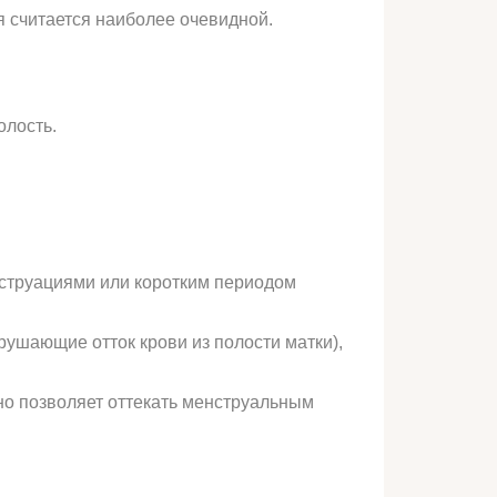
я считается наиболее очевидной.
олость.
нструациями или коротким периодом
рушающие отток крови из полости матки),
но позволяет оттекать менструальным