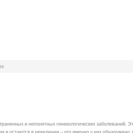
оз
траненных и непонятных гинекологических заболеваний. Это
ак и остаются в неведении – что именно у них обнаружено, 