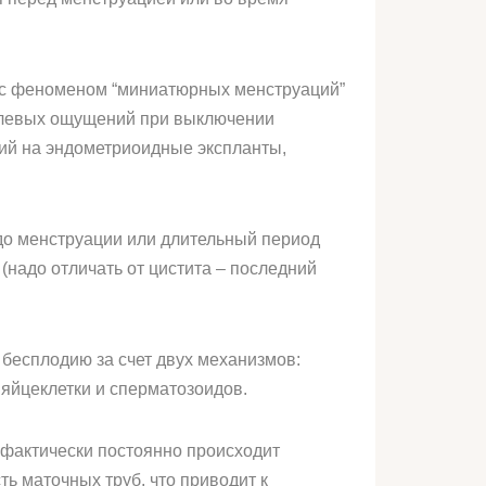
а с феноменом “миниатюрных менструаций”
болевых ощущений при выключении
вий на эндометриоидные экспланты,
до менструации или длительный период
надо отличать от цистита – последний
 бесплодию за счет двух механизмов:
яйцеклетки и сперматозоидов.
е фактически постоянно происходит
ь маточных труб, что приводит к