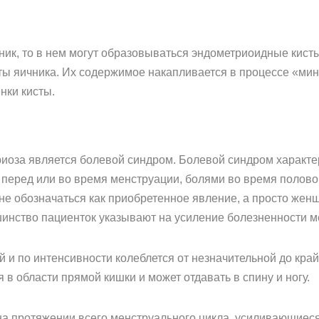
чник, то в нем могут образовываться эндометриоидные кис
ты яичника. Их содержимое накапливается в процессе «ми
нки кисты.
оза является болевой синдром. Болевой синдром характе
перед или во время менструации, болями во время полово
е обозначаться как приобретенное явление, а просто женщи
инство пациенток указывают на усиление болезненности м
й и по интенсивности колеблется от незначительной до кра
 области прямой кишки и может отдавать в спину и ногу.
а протяжении всего менструального цикла, усиливающиеся