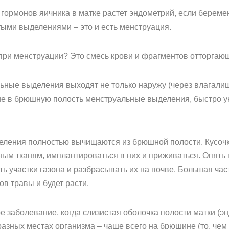
гормонов яичника в матке растет эндометрий, если береме
тыми выделениями – это и есть менструация.
при менструации? Это смесь крови и фрагментов отторгаю
ные выделения выходят не только наружу (через влагалище
ие в брюшную полость менструальные выделения, быстро
деления полностью вычищаются из брюшной полости. Кусоч
ым тканям, имплантироваться в них и приживаться. Опять 
ть участки газона и разбрасывать их на почве. Большая ча
ов травы и будет расти.
ое заболевание, когда слизистая оболочка полости матки (э
 разных местах организма – чаще всего на брюшине (то, че