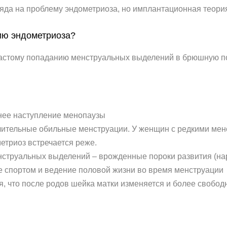
ляда на проблему эндометриоза, но имплантационная теори
ию эндометриоза?
 частому попаданию менструальных выделений в брюшную п
нее наступление менопаузы
лительные обильные менструации. У женщин с редкими ме
триоз встречается реже.
енструальных выделений – врожденные пороки развития (на
е спортом и ведение половой жизни во время менструации
я, что после родов шейка матки изменяется и более свобод