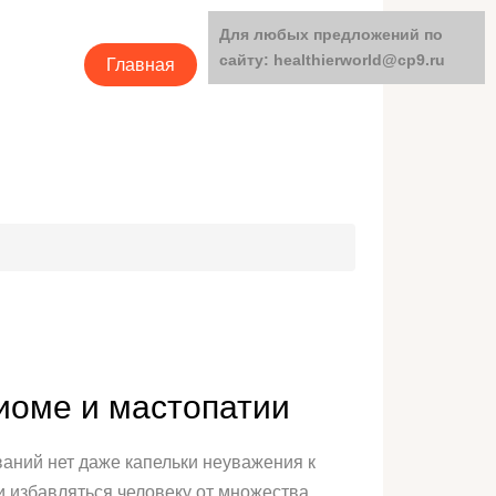
Для любых предложений по
сайту: healthierworld@cp9.ru
Главная
Категории
миоме и мастопатии
ваний нет даже капельки неуважения к
и избавляться человеку от множества