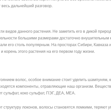
т весь дальнейший разговор.
и видов данного растения. Не заметить его в дикой приро
тельности большими размерами достаточно внушительным к
али его столь популярным. На просторах Сибири, Кавказа и
и корень этого растения на его первом году жизни.
оянием волос, особое внимание стоит уделить шампуням, к
ходятся компоненты, отравляющие наш организм. Вещества,
т сульфат, коко сульфат, ПЭГ, ДЕА, МЕА.
структуру локонов, волосы становятся ломкими, теряют упру