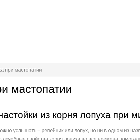
ха при мастопатии
ри мастопатии
настойки из корня лопуха при 
ожно услышать – репейник или лопух, но ни в одном из наз
о лечебные свойства корня лопуха во все времена помогал