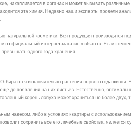
егкие, накапливается в органах и может вызывать различны
находится эта химия. Недавно наши эксперты провели анал
.
ю натуральной косметики. Вся продукция производятся под
ию официальный интернет-магазин mulsan.ru. Если сомнев
н превышать одного года хранения.
 Отбираются исключительно растения первого года жизни. Е
о еще до появления на них листьев. Естественно, оптимал
товленный корень лопуха может храниться не более двух, тр
ным навесом, либо в условиях квартиры с использованием с
озволит сохранить все его лечебные свойства, является су