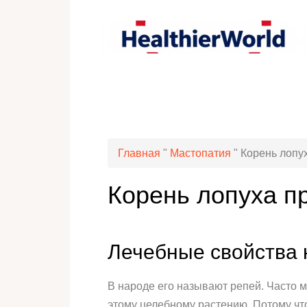
Главная
"
Мастопатия
"
Корень лопу
Корень лопуха п
Лечебные свойства 
В народе его называют репей. Часто м
этому целебному растению. Потому чт