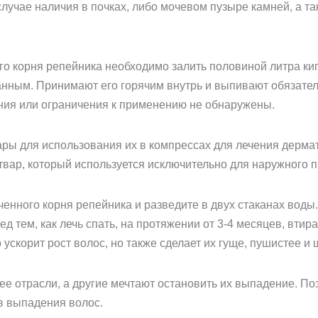
случае наличия в почках, либо мочевом пузыре камней, а та
ого корня репейника необходимо залить половиной литра кип
анным. Принимают его горячим внутрь и выпивают обязате
ния или ограничения к применению не обнаружены.
вары для использования их в компрессах для лечения дерма
вар, который используется исключительно для наружного 
енного корня репейника и разведите в двух стаканах воды.
ед тем, как лечь спать, на протяжении от 3-4 месяцев, вти
 ускорит рост волос, но также сделает их гуще, пушистее и
рее отрасли, а другие мечтают остановить их выпадение. По
в выпадения волос.