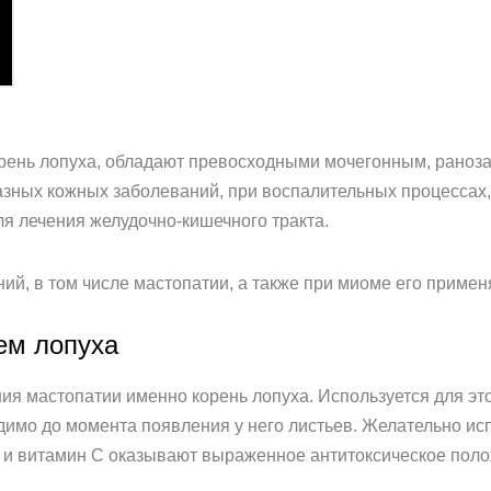
корень лопуха, обладают превосходными мочегонным, рано
азных кожных заболеваний, при воспалительных процессах,
ля лечения желудочно-кишечного тракта.
й, в том числе мастопатии, а также при миоме его применя
ем лопуха
я мастопатии именно корень лопуха. Используется для это
имо до момента появления у него листьев. Желательно ис
 и витамин С оказывают выраженное антитоксическое поло