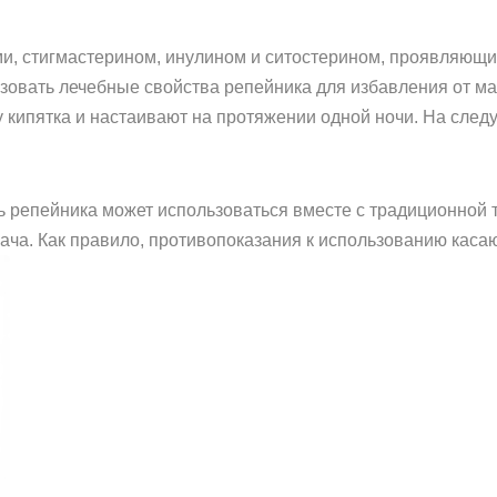
ми, стигмастерином, инулином и ситостерином, проявляю
зовать лечебные свойства репейника для избавления от мас
у кипятка и настаивают на протяжении одной ночи. На сле
ь репейника может использоваться вместе с традиционной т
ача. Как правило, противопоказания к использованию кас