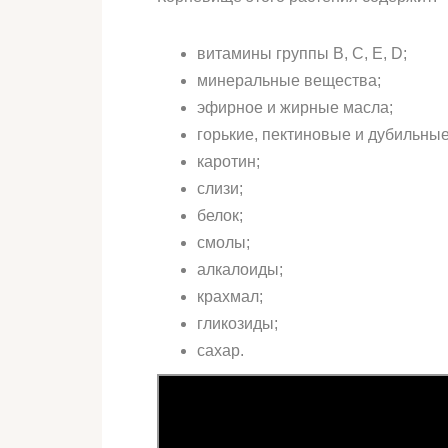
витамины группы B, C, E, D;
минеральные вещества;
эфирное и жирные масла;
горькие, пектиновые и дубильны
каротин;
слизи;
белок;
смолы;
алкалоиды;
крахмал;
гликозиды;
сахар.