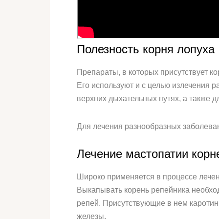
Полезность корня лопуха
Препараты, в которых присутствует 
Его используют и с целью излечения р
верхних дыхательных путях, а также д
Для лечения разнообразных заболевани
Лечение мастопатии корн
Широко применяется в процессе лечени
Выкапывать корень репейника необход
репей. Присутствующие в нем каротин
железы.